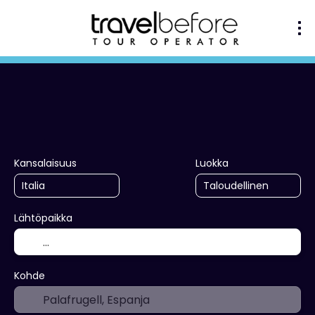
+
Useita kohteita
Majoitus
Li
Kuljetus + majoitus
Kansalaisuus
Luokka
Lähtöpaikka
Kohde