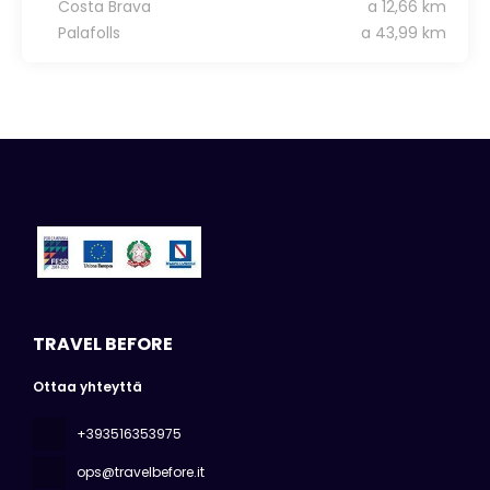
Costa Brava
a 12,66 km
Palafolls
a 43,99 km
TRAVEL BEFORE
Ottaa yhteyttä
+393516353975
ops@travelbefore.it