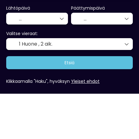
Lähtöpäivä
Päättymispäivä
Valitse vieraat:
1 Huone ,
2 aik.
Etsiä
Klikkaamalla "Haku", hyväksyn
Yleiset ehdot