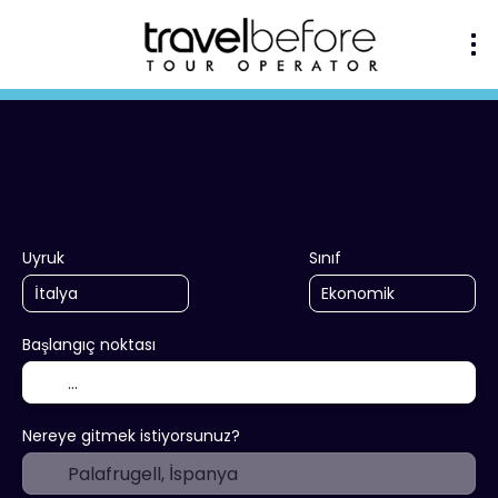
+
Kendi paketinizi oluşturun
Ko
Ulaşım + Konaklama
Uyruk
Sınıf
Başlangıç noktası
Nereye gitmek istiyorsunuz?