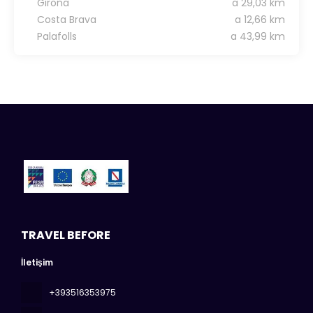
Girona
a 29,03 km
Costa Brava
a 12,66 km
Palafolls
a 43,99 km
TRAVEL BEFORE
İletişim
+393516353975