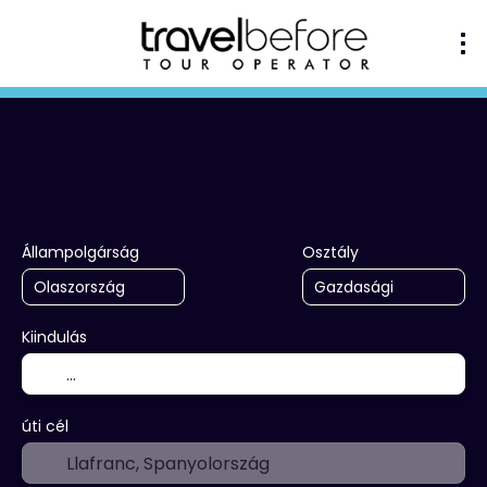
+
Utazástervező
Elszállásolás
K
Szállítás + szállás
Állampolgárság
Osztály
Kiindulás
úti cél