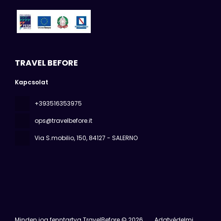
TRAVEL BEFORE
Kapcsolat
+393516353975
ops@travelbefore.it
Via S.mobilio, 150
, 84127 - SALERNO
Minden jog fenntartva TravelBefore © 2026
Adatvédelmi