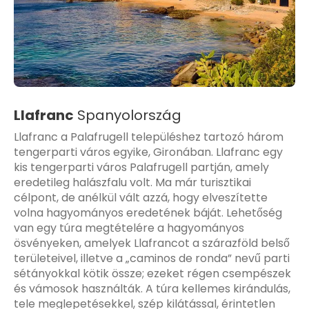
Llafranc
Spanyolország
Llafranc a Palafrugell településhez tartozó három
tengerparti város egyike, Gironában. Llafranc egy
kis tengerparti város Palafrugell partján, amely
eredetileg halászfalu volt. Ma már turisztikai
célpont, de anélkül vált azzá, hogy elveszítette
volna hagyományos eredetének báját. Lehetőség
van egy túra megtételére a hagyományos
ösvényeken, amelyek Llafrancot a szárazföld belső
területeivel, illetve a „caminos de ronda” nevű parti
sétányokkal kötik össze; ezeket régen csempészek
és vámosok használták. A túra kellemes kirándulás,
tele meglepetésekkel, szép kilátással, érintetlen