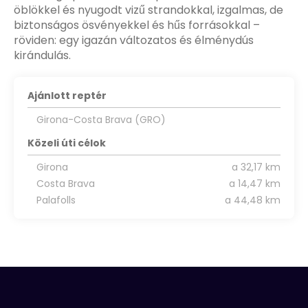
öblökkel és nyugodt vizű strandokkal, izgalmas, de
biztonságos ösvényekkel és hűs forrásokkal –
röviden: egy igazán változatos és élménydús
kirándulás.
Ajánlott reptér
Girona-Costa Brava (GRO)
Közeli úti célok
Girona
a 32,17 km
Costa Brava
a 14,47 km
Palafolls
a 44,48 km