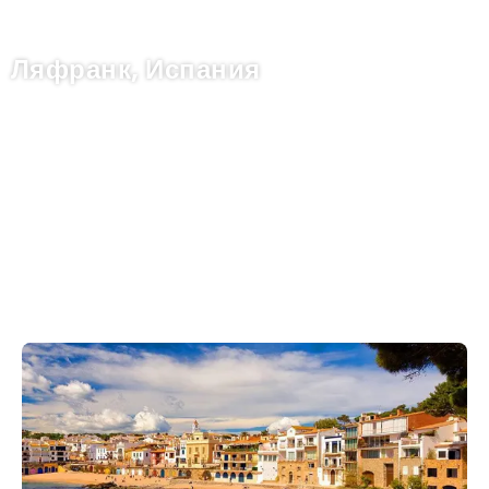
Ляфранк, Испания