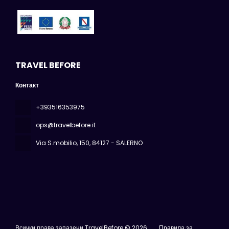
TRAVEL BEFORE
Контакт
+393516353975
ops@travelbefore.it
Via S.mobilio, 150
, 84127 - SALERNO
Всички права запазени TravelBefore © 2026
Правила за