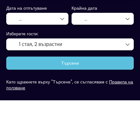
Дата на отпътуване
Крайна дата
Изберете гости:
1 стая,
2 възрастни
Търсене
Като щракнете върху "Търсене", се съгласявам с
Правила на
ползване