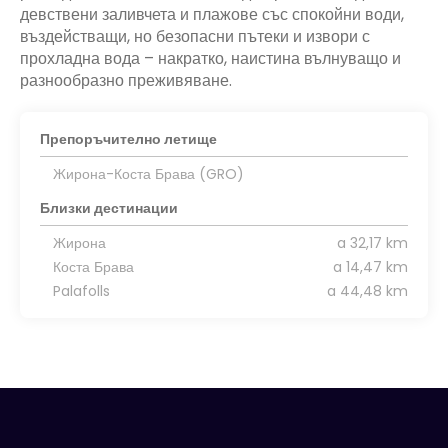
девствени заливчета и плажове със спокойни води,
въздействащи, но безопасни пътеки и извори с
прохладна вода – накратко, наистина вълнуващо и
разнообразно преживяване.
Препоръчително летище
Жирона-Коста Брава (GRO)
Близки дестинации
Жирона
a 32,17 km
Коста Брава
a 14,47 km
Palafolls
a 44,48 km