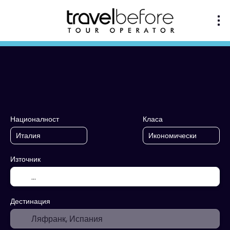
+
Многопосочен
Настанява
Транспорт + настаняване
Националност
Класа
Източник
Дестинация