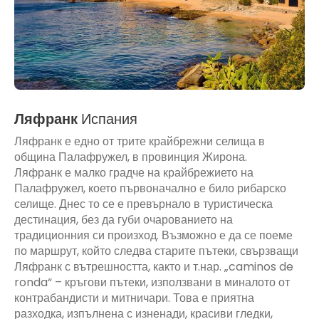
Ляфранк
Испания
Ляфранк е едно от трите крайбрежни селища в
община Палафружел, в провинция Жирона.
Ляфранк е малко градче на крайбрежието на
Палафружел, което първоначално е било рибарско
селище. Днес то се е превърнало в туристическа
дестинация, без да губи очарованието на
традиционния си произход. Възможно е да се поеме
по маршрут, който следва старите пътеки, свързващи
Ляфранк с вътрешността, както и т.нар. „caminos de
ronda“ – кръгови пътеки, използвани в миналото от
контрабандисти и митничари. Това е приятна
разходка, изпълнена с изненади, красиви гледки,