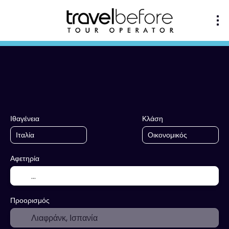
+
Πολλαπλοί Προορισμοί
Κατάλυμα
Μεταφορά + Διαμονή
Ιθαγένεια
Κλάση
Αφετηρία
Προορισμός