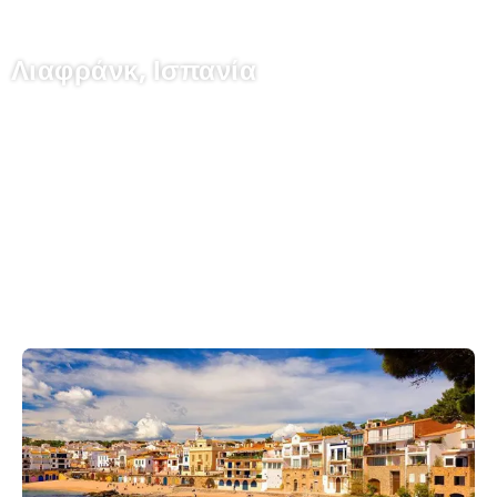
Λιαφράνκ, Ισπανία