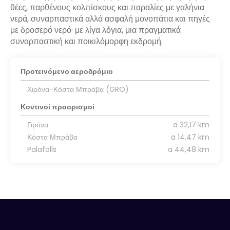
θέες, παρθένους κολπίσκους και παραλίες με γαλήνια
νερά, συναρπαστικά αλλά ασφαλή μονοπάτια και πηγές
με δροσερό νερό· με λίγα λόγια, μια πραγματικά
συναρπαστική και ποικιλόμορφη εκδρομή.
Προτεινόμενο αεροδρόμιο
Χιρόνα-Κόστα Μπράβα (GRO)
Κοντινοί προορισμοί
Γιρόνα
a 32,17 km
Κόστα Μπράβα
a 14,47 km
Palafolls
a 44,48 km