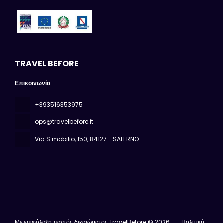
TRAVEL BEFORE
Επικοινωνία
+393516353975
ops@travelbefore.it
Via S.mobilio, 150
, 84127 - SALERNO
Με επιφύλαξη παντός δικαιώματος TravelBefore © 2026
Πολιτική