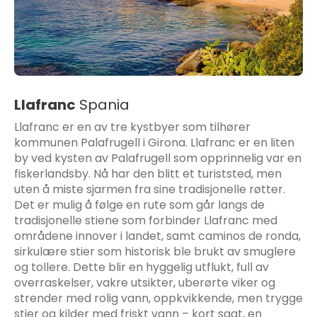
Llafranc
Spania
Llafranc er en av tre kystbyer som tilhører
kommunen Palafrugell i Girona. Llafranc er en liten
by ved kysten av Palafrugell som opprinnelig var en
fiskerlandsby. Nå har den blitt et turiststed, men
uten å miste sjarmen fra sine tradisjonelle røtter.
Det er mulig å følge en rute som går langs de
tradisjonelle stiene som forbinder Llafranc med
områdene innover i landet, samt caminos de ronda,
sirkulære stier som historisk ble brukt av smuglere
og tollere. Dette blir en hyggelig utflukt, full av
overraskelser, vakre utsikter, uberørte viker og
strender med rolig vann, oppkvikkende, men trygge
stier og kilder med friskt vann – kort sagt, en