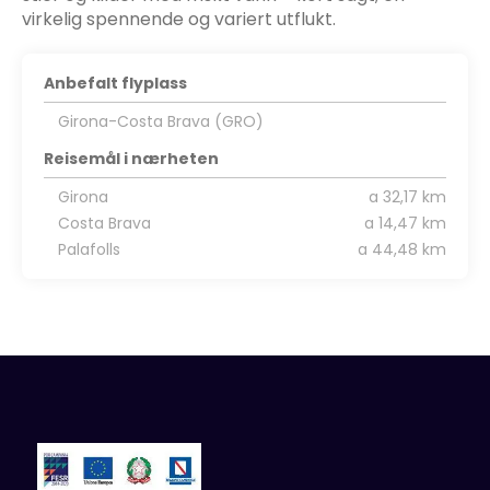
virkelig spennende og variert utflukt.
Anbefalt flyplass
Girona-Costa Brava (GRO)
Reisemål i nærheten
Girona
a 32,17 km
Costa Brava
a 14,47 km
Palafolls
a 44,48 km