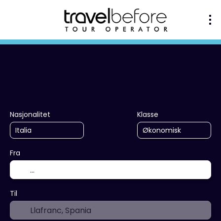
+
Flere destinasjoner
Innkva
Transport + Overnatting
Nasjonalitet
Klasse
Fra
Til