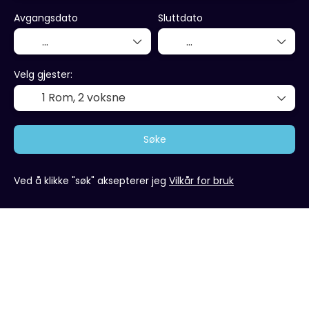
Avgangsdato
Sluttdato
Velg gjester:
1 Rom,
2 voksne
Søke
Ved å klikke "søk" aksepterer jeg
Vilkår for bruk