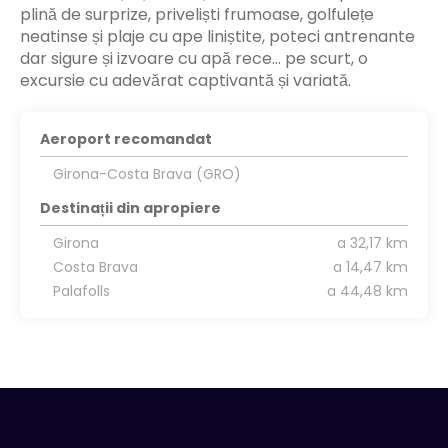
plină de surprize, priveliști frumoase, golfulețe
neatinse și plaje cu ape liniștite, poteci antrenante
dar sigure și izvoare cu apă rece… pe scurt, o
excursie cu adevărat captivantă și variată.
Aeroport recomandat
Girona-Costa Brava (GRO)
Destinații din apropiere
Girona
a 32,17 km
Costa Brava
a 14,47 km
Palafolls
a 44,48 km