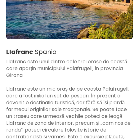
Llafranc
Spania
Llafranc este unul dintre cele trei orașe de coastă
care aparțin municipiului Palafrugell, în provincia
Girona.
Llafranc este un mic oraș de pe coasta Palafrugell,
care a fost inițial un sat de pescari. În prezent a
devenit o destinație turistică, dar fără să își piardă
farmecul originilor sale tradiționale. Se poate face
un traseu care urmează vechile poteci ce leagă
Llafranc de zona de interior, precum și „caminos de
ronda”, poteci circulare folosite istoric de
contrabandiști și vameși. Este o excursie plăcută,