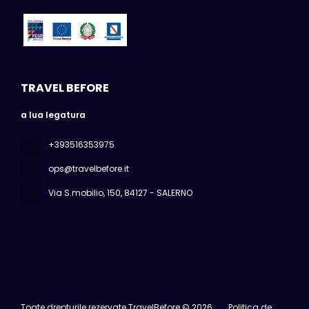
TRAVEL BEFORE
a lua legatura
+393516353975
ops@travelbefore.it
Via S.mobilio, 150
, 84127 - SALERNO
Toate drepturile rezervate TravelBefore © 2026
Politica de