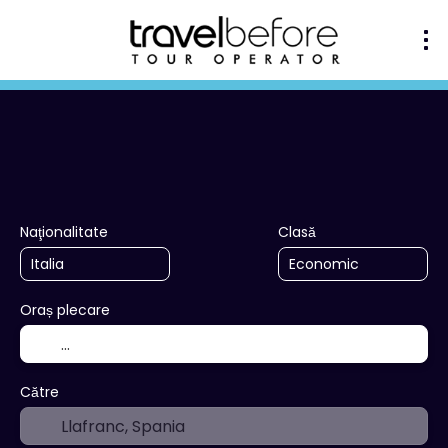
+
Circuite
Cazare
Transport
Transport + Cazare
Naţionalitate
Clasă
Oraș plecare
Către