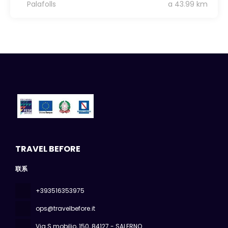
Palafolls
a 43.99 km
TRAVEL BEFORE
联系
+393516353975
ops@travelbefore.it
Via S.mobilio, 150
, 84127 - SALERNO