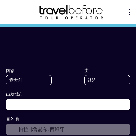
+
多个目的地
膳宿
运输
活动
交通+住宿
国籍
类
出发城市
目的地